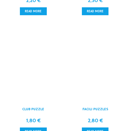
2,20
€
2,50
€
READ MORE
READ MORE
CLUB PUZZLE
FACILI PUZZLES
1,80
€
2,80
€