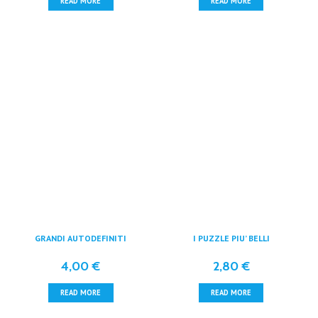
READ MORE
READ MORE
GRANDI AUTODEFINITI
I PUZZLE PIU’ BELLI
4,00
€
2,80
€
READ MORE
READ MORE