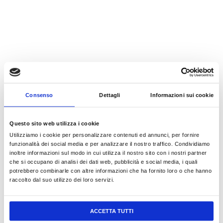
Consenso
Dettagli
Informazioni sui cookie
Questo sito web utilizza i cookie
PUZZLE FACILI PER TUTTI
PUZZLE PER LE STAGIONI
Utilizziamo i cookie per personalizzare contenuti ed annunci, per fornire
funzionalità dei social media e per analizzare il nostro traffico. Condividiamo
1,80
€
3,50
€
inoltre informazioni sul modo in cui utilizza il nostro sito con i nostri partner
che si occupano di analisi dei dati web, pubblicità e social media, i quali
READ MORE
READ MORE
potrebbero combinarle con altre informazioni che ha fornito loro o che hanno
raccolto dal suo utilizzo dei loro servizi.
ACCETTA TUTTI