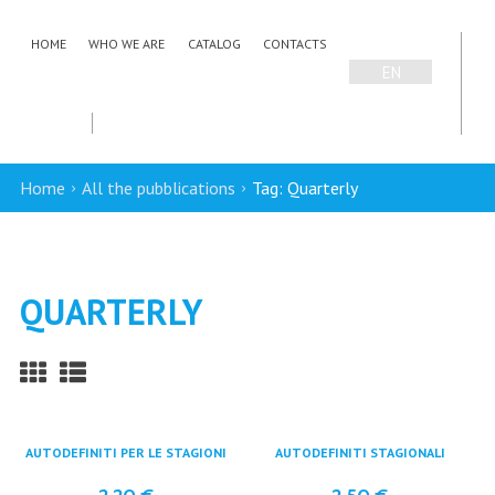
HOME
WHO WE ARE
CATALOG
CONTACTS
EN
IT
Home
All the pubblications
Tag: Quarterly
QUARTERLY
AUTODEFINITI PER LE STAGIONI
AUTODEFINITI STAGIONALI