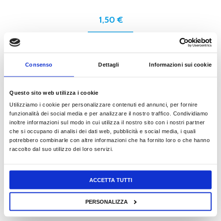
1,50
€
READ MORE
Consenso
Dettagli
Informazioni sui cookie
SOLO PUZZLE PER LE STAGIONI
Questo sito web utilizza i cookie
Utilizziamo i cookie per personalizzare contenuti ed annunci, per fornire
funzionalità dei social media e per analizzare il nostro traffico. Condividiamo
inoltre informazioni sul modo in cui utilizza il nostro sito con i nostri partner
1,50
€
che si occupano di analisi dei dati web, pubblicità e social media, i quali
potrebbero combinarle con altre informazioni che ha fornito loro o che hanno
READ MORE
raccolto dal suo utilizzo dei loro servizi.
ACCETTA TUTTI
PERSONALIZZA
SPECIALE TUTTO PUZZLE