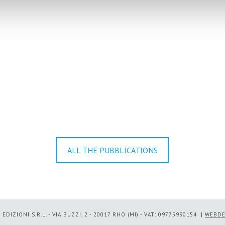
ALL THE PUBBLICATIONS
EDIZIONI S.R.L. - VIA BUZZI, 2 - 20017 RHO (MI) - VAT: 09775990154 |
WEBDE