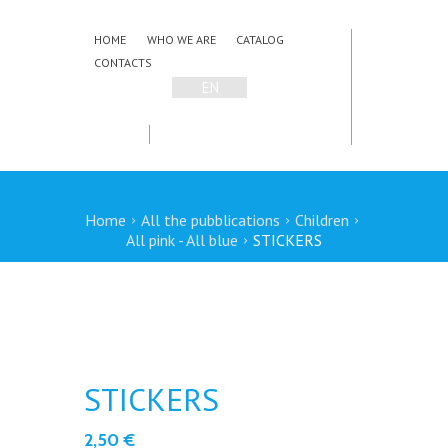
HOME
WHO WE ARE
CATALOG
CONTACTS
EN
IT
Home
All the pubblications
Children
All pink - All blue
STICKERS
STICKERS
2,50
€