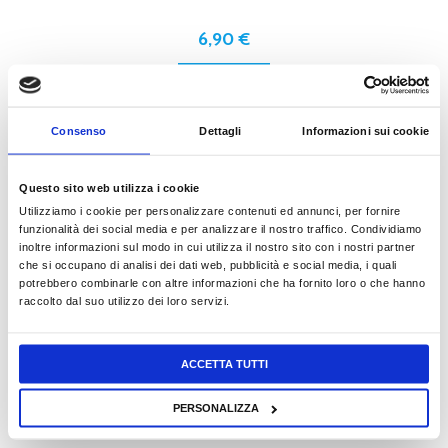
6,90
€
READ MORE
Consenso
Dettagli
Informazioni sui cookie
EDUCATIONAL STICKERS
Questo sito web utilizza i cookie
Utilizziamo i cookie per personalizzare contenuti ed annunci, per fornire
funzionalità dei social media e per analizzare il nostro traffico. Condividiamo
inoltre informazioni sul modo in cui utilizza il nostro sito con i nostri partner
3,90
€
che si occupano di analisi dei dati web, pubblicità e social media, i quali
potrebbero combinarle con altre informazioni che ha fornito loro o che hanno
READ MORE
raccolto dal suo utilizzo dei loro servizi.
ACCETTA TUTTI
AVVENTURE CON ADESIVI
PERSONALIZZA