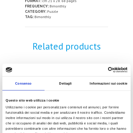
cm 21 x 28. 68 pages
FORMAT:
Bimonthly
FREQUENCY:
Puzzle
CATEGORY:
Bimonthly
TAG:
Related products
IPER PUZZLE
Consenso
Dettagli
Informazioni sui cookie
4,50
€
Questo sito web utilizza i cookie
Utilizziamo i cookie per personalizzare contenuti ed annunci, per fornire
READ MORE
funzionalità dei social media e per analizzare il nostro traffico. Condividiamo
inoltre informazioni sul modo in cui utilizza il nostro sito con i nostri partner
che si occupano di analisi dei dati web, pubblicità e social media, i quali
potrebbero combinarle con altre informazioni che ha fornito loro o che hanno