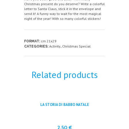
Christmas present do you deserve? Write a colorful
letter to Santa Claus, stick it in the envelope and
send it! A funny way to wait for the most magical
night of the year! With so many colorful stickers!
cm 21x29
FORMAT:
Activity
Christmas Special
CATEGORIES:
,
Related products
LA STORIA DI BABBO NATALE
2,50
€