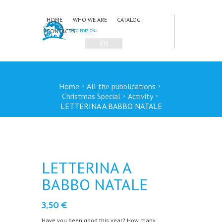
HOME
WHO WE ARE
CATALOG
CONTACTS
EN
Home
All the pubblications
Christmas Special
Activity
LETTERINA A BABBO NATALE
LETTERINA A
BABBO NATALE
3,50
€
Have you been good this year? How many