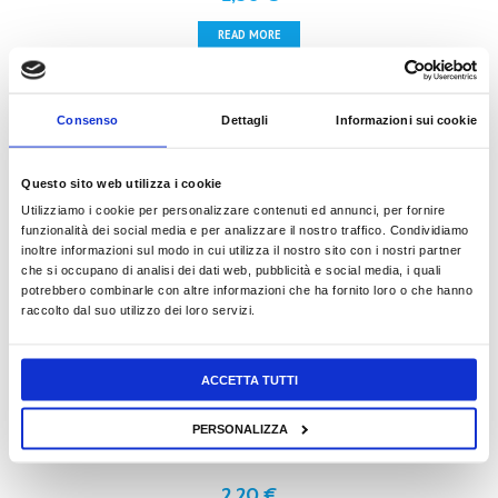
READ MORE
Consenso
Dettagli
Informazioni sui cookie
DECORA I REGALI
Questo sito web utilizza i cookie
Utilizziamo i cookie per personalizzare contenuti ed annunci, per fornire
funzionalità dei social media e per analizzare il nostro traffico. Condividiamo
2,50
€
inoltre informazioni sul modo in cui utilizza il nostro sito con i nostri partner
che si occupano di analisi dei dati web, pubblicità e social media, i quali
READ MORE
potrebbero combinarle con altre informazioni che ha fornito loro o che hanno
raccolto dal suo utilizzo dei loro servizi.
ACCETTA TUTTI
I GIOCHI DI NATALE
PERSONALIZZA
2,20
€