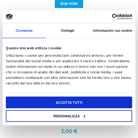
READ MORE
Consenso
Dettagli
Informazioni sui cookie
ENIGMISTICA PER ESPERTI
Questo sito web utilizza i cookie
Utilizziamo i cookie per personalizzare contenuti ed annunci, per fornire
2,00
€
funzionalità dei social media e per analizzare il nostro traffico. Condividiamo
inoltre informazioni sul modo in cui utilizza il nostro sito con i nostri partner
che si occupano di analisi dei dati web, pubblicità e social media, i quali
READ MORE
potrebbero combinarle con altre informazioni che ha fornito loro o che hanno
raccolto dal suo utilizzo dei loro servizi.
ACCETTA TUTTI
PAROLE MASCHERATE PUZZLE
PERSONALIZZA
2,00
€