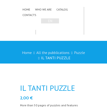
HOME
WHO WE ARE
CATALOG
CONTACTS
EN
IT
Home
All the pubblications
Puzzle
IL TANTI PUZZLE
IL TANTI PUZZLE
2,00
€
More than 50 pages of puzzles and features