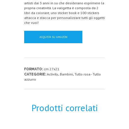
artisti dai 3 anni in su che desiderano esprimere la
propria creatività. La valigetta è composta da 2
libri da colorare, uno sticker book e 100 stickers
attacca e stacca per personalizzare tutti gli oggetti
che vuoi!
ACQUISTA SU AMAZON
cm 27x21
FORMATO:
Activity
Bambini
Tutto rosa - Tutto
CATEGORIE:
,
,
azzurro
Prodotti correlati