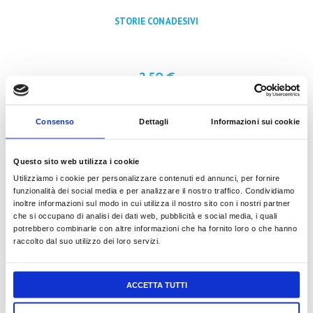
STORIE CON ADESIVI
2,50
€
LEGGI TUTTO
Consenso
Dettagli
Informazioni sui cookie
Questo sito web utilizza i cookie
FLASH METAL TATTOOS
Utilizziamo i cookie per personalizzare contenuti ed annunci, per fornire
funzionalità dei social media e per analizzare il nostro traffico. Condividiamo
inoltre informazioni sul modo in cui utilizza il nostro sito con i nostri partner
che si occupano di analisi dei dati web, pubblicità e social media, i quali
potrebbero combinarle con altre informazioni che ha fornito loro o che hanno
2,50
€
raccolto dal suo utilizzo dei loro servizi.
LEGGI TUTTO
ACCETTA TUTTI