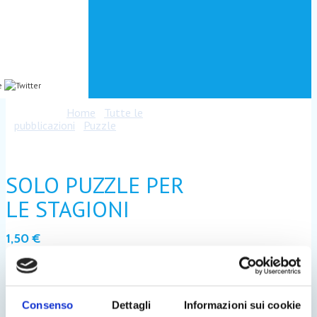
our social profile
Home
Tutte le
pubblicazioni
Puzzle
SOLO PUZZLE
PER LE STAGIONI
SOLO PUZZLE PER
LE STAGIONI
1,50
€
Più di 80 pagine di puzzle e crittografati.
Consenso
Dettagli
Informazioni sui cookie
cm 13,8 x 18,5. 100 pagine
FORMATO: