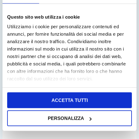
trimestrale
PERIODICITÀ:
Puzzle
CATEGORIA:
Trimestrali
TAG:
Questo sito web utilizza i cookie
Utilizziamo i cookie per personalizzare contenuti ed
annunci, per fornire funzionalità dei social media e per
analizzare il nostro traffico. Condividiamo inoltre
Prodotti correlati
informazioni sul modo in cui utilizza il nostro sito con i
nostri partner che si occupano di analisi dei dati web,
pubblicità e social media, i quali potrebbero combinarle
con altre informazioni che ha fornito loro o che hanno
raccolto dal suo utilizzo dei loro servizi.
PUZZLE FACILI PER TUTTI
ACCETTA TUTTI
1,80
€
LEGGI TUTTO
PERSONALIZZA