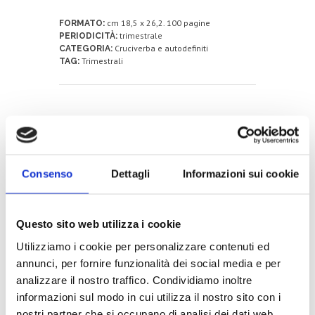
cm 18,5 x 26,2. 100 pagine
FORMATO:
trimestrale
PERIODICITÀ:
Cruciverba e autodefiniti
CATEGORIA:
Trimestrali
TAG:
Prodotti correlati
Consenso
Dettagli
Informazioni sui cookie
PAROLE CROCIATE IN BIANCO
Questo sito web utilizza i cookie
Utilizziamo i cookie per personalizzare contenuti ed
2,00
€
annunci, per fornire funzionalità dei social media e per
analizzare il nostro traffico. Condividiamo inoltre
LEGGI TUTTO
informazioni sul modo in cui utilizza il nostro sito con i
nostri partner che si occupano di analisi dei dati web,