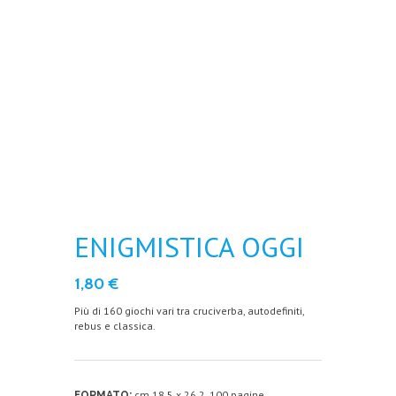
ENIGMISTICA OGGI
1,80
€
Più di 160 giochi vari tra cruciverba, autodefiniti,
rebus e classica.
cm 18,5 x 26,2. 100 pagine
FORMATO: