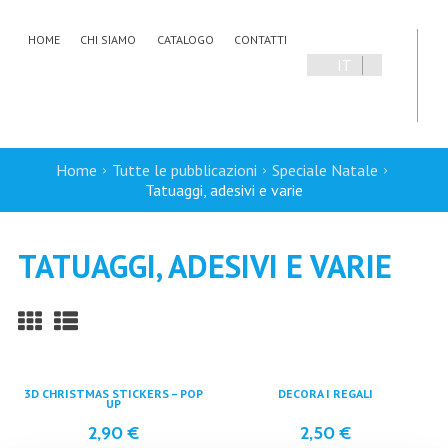
HOME
CHI SIAMO
CATALOGO
CONTATTI
IT
EN
Home
Tutte le pubblicazioni
Speciale Natale
Tatuaggi, adesivi e varie
TATUAGGI, ADESIVI E VARIE
3D CHRISTMAS STICKERS – POP
DECORA I REGALI
UP
2,90
€
2,50
€